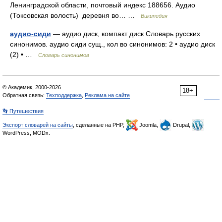
Ленинградской области, почтовый индекс 188656. Аудио
(Токсовская волость) деревня во… …
Википедия
аудио-сиди
— аудио диск, компакт диск Словарь русских
синонимов. аудио сиди сущ., кол во синонимов: 2 • аудио диск
(2) • …
Словарь синонимов
© Академик, 2000-2026
18+
Обратная связь:
Техподдержка
,
Реклама на сайте
👣 Путешествия
Экспорт словарей на сайты
, сделанные на PHP,
Joomla,
Drupal,
WordPress, MODx.