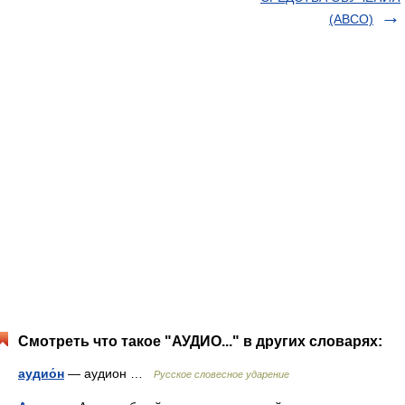
(АВСО)
Смотреть что такое "АУДИО..." в других словарях:
аудио́н
— аудион …
Русское словесное ударение